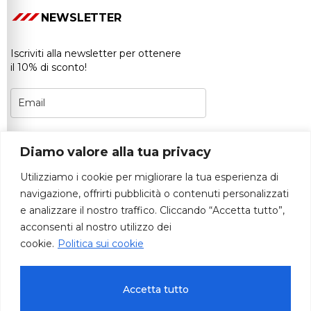
NEWSLETTER
Iscriviti alla newsletter per ottenere
il 10% di sconto!
Puoi annullare l’iscrizione in qualsiasi momento.
Diamo valore alla tua privacy
Per maggiori dettagli, consulta la
nostra
Informativa sulla privacy.
Utilizziamo i cookie per migliorare la tua esperienza di
Accetta di ricevere notizie e aggiornamenti.
navigazione, offrirti pubblicità o contenuti personalizzati
e analizzare il nostro traffico. Cliccando “Accetta tutto”,
ISCRIVITI
acconsenti al nostro utilizzo dei
cookie.
Politica sui cookie
Accetta tutto