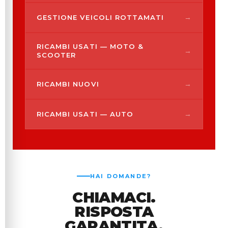
→
GESTIONE VEICOLI ROTTAMATI
RICAMBI USATI — MOTO &
→
SCOOTER
→
RICAMBI NUOVI
→
RICAMBI USATI — AUTO
HAI DOMANDE?
CHIAMACI.
RISPOSTA
GARANTITA.