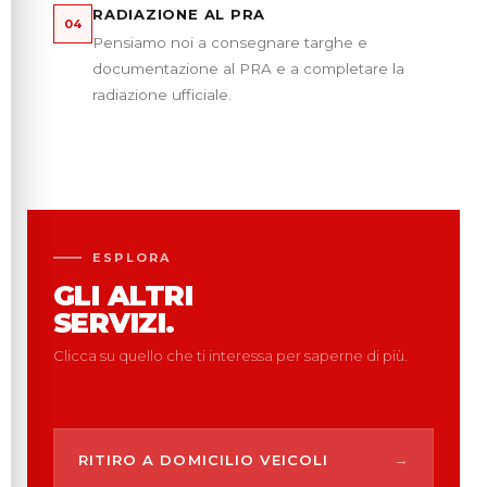
RADIAZIONE AL PRA
04
Pensiamo noi a consegnare targhe e
documentazione al PRA e a completare la
radiazione ufficiale.
ESPLORA
GLI ALTRI
SERVIZI.
Clicca su quello che ti interessa per saperne di più.
→
RITIRO A DOMICILIO VEICOLI