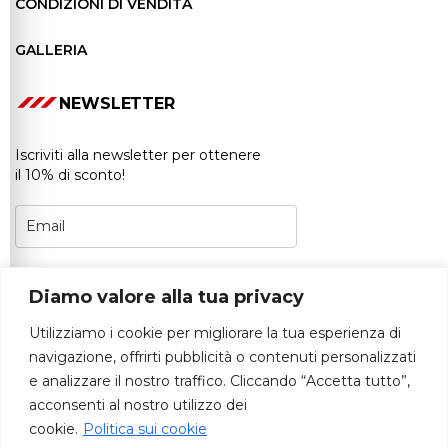
CONDIZIONI DI VENDITA
GALLERIA
NEWSLETTER
Iscriviti alla newsletter per ottenere
il 10% di sconto!
Puoi annullare l’iscrizione in qualsiasi momento.
Diamo valore alla tua privacy
Per maggiori dettagli, consulta la
nostra
Informativa sulla privacy.
Utilizziamo i cookie per migliorare la tua esperienza di
Accetta di ricevere notizie e aggiornamenti.
navigazione, offrirti pubblicità o contenuti personalizzati
e analizzare il nostro traffico. Cliccando “Accetta tutto”,
ISCRIVITI
acconsenti al nostro utilizzo dei
cookie.
Politica sui cookie